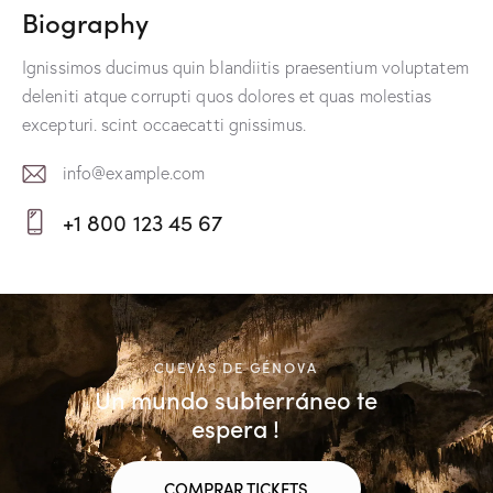
Biography
Ignissimos ducimus quin blandiitis praesentium voluptatem
deleniti atque corrupti quos dolores et quas molestias
excepturi. scint occaecatti gnissimus.
info@example.com
E-
+1 800 123 45 67
m
Ph
ail:
on
e:
CUEVAS DE GÉNOVA
Un mundo subterráneo te
espera !
COMPRAR TICKETS