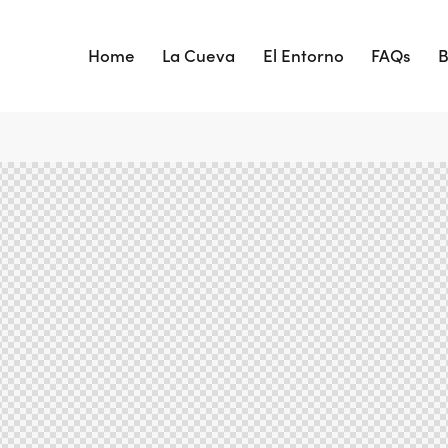
Home
La Cueva
El Entorno
FAQs
B